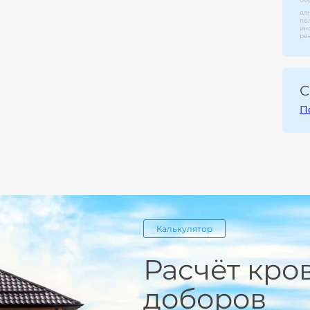
да
по
ин
ре
С
П
Калькулятор
Расчёт кро
доборов