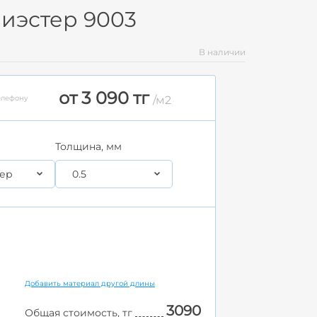
лиэстер 9003
В наличии
от 3 090 тг
елефону
/м2
Толщина, мм
ер
0.5
Добавить материал другой длины
3090
Общая стоимость, тг