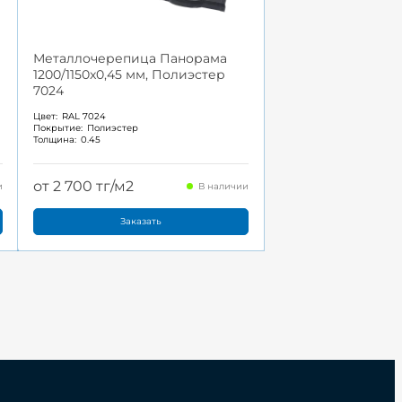
Металлочерепица Панорама
1200/1150x0,45 мм, Полиэстер
7024
Цвет:
RAL 7024
Покрытие:
Полиэстер
Толщина:
0.45
от 2 700 тг/м2
и
В наличии
Заказать