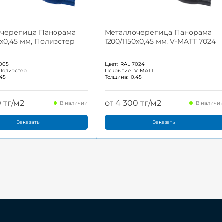
очерепица Панорама
Металлочерепица Панорама
0x0,45 мм, Полиэстер
1200/1150x0,45 мм, V-MATT 7024
005
Цвет:
RAL 7024
Полиэстер
Покрытие:
V-MATT
.45
Толщина:
0.45
0 тг/м2
от 4 300 тг/м2
В наличии
В наличи
Заказать
Заказать