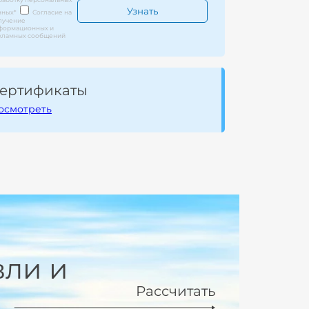
нных
*
Согласие на
лучение
формационных и
кламных сообщений
ертификаты
осмотреть
вли и
Рассчитать