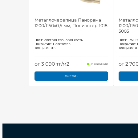
Металлочерепица Панорама
Металл
1200/1150x0,5 мм, Полиэстер 1018
1200/115
5005
Цвет:
светлая слоновая кость
Цвет:
RAL 5
Покрытие:
Полиэстер
Покрытие:
Толщина:
0.5
Толщина:
0
от 3 090 тг/м2
от 2 70
В наличии
Заказать