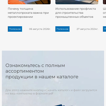
Почему толщина
Использование профлиста
Ш
металлопроката важна при
для строительства
о
проектировании
промышленных объектов
м
Полезное
06 августа 2026г.
Полезное
27 августа 2024г.
П
Ознакомьтесь с полным
ассортиментом
продукции в нашем каталоге
Для этого нажмите кнопку «Скачать каталог» и файл загрузится
на ваш компьютер в формате pdf