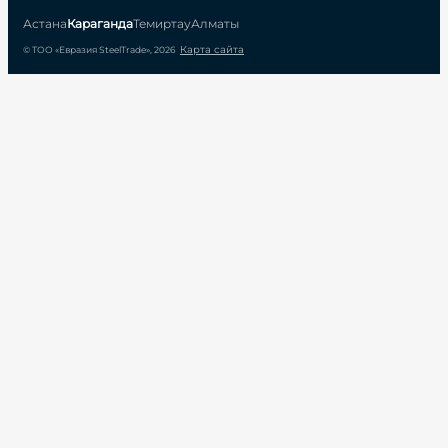
Астана
Караганда
Темиртау
Алматы
Карта сайта
© ТОО «Евразия SteelTrade», 2026